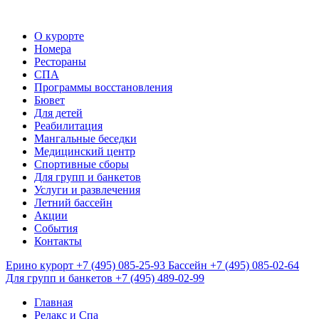
О курорте
Номера
Рестораны
СПА
Программы восстановления
Бювет
Для детей
Реабилитация
Мангальные беседки
Медицинский центр
Спортивные сборы
Для групп и банкетов
Услуги и развлечения
Летний бассейн
Акции
События
Контакты
Ерино курорт
+7 (495) 085-25-93
Бассейн
+7 (495) 085-02-64
Для групп и банкетов
+7 (495) 489-02-99
Главная
Релакс и Спа