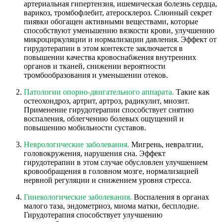
артериальная гипертензия, ишемическая болезнь сердца,
варикоз, тромбофлебит, атеросклероз. Слюнный секрет
пиявки обогащен активными веществами, которые
способствуют уменьшению вязкости крови, улучшению
микроциркуляции и нормализации давления. Эффект от
гирудотерапии в этом контексте заключается в
повышении качества кровоснабжения внутренних
органов и тканей, снижении вероятности
тромбообразования и уменьшении отеков.
Патологии опорно-двигательного аппарата.
Такие как
остеохондроз, артрит, артроз, радикулит, миозит.
Применение гирудотерапии способствует снятию
воспаления, облегчению болевых ощущений и
повышению мобильности суставов.
Неврологические заболевания.
Мигрень, невралгии,
головокружения, нарушения сна. Эффект
гирудотерапии в этом случае обусловлен улучшением
кровообращения в головном мозге, нормализацией
нервной регуляции и снижением уровня стресса.
Гинекологические заболевания.
Воспаления в органах
малого таза, эндометриоз, миома матки, бесплодие.
Гирудотерапия способствует улучшению