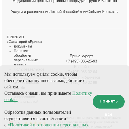
Медицинский центр
Спортивные сборы
Для групп и банкетов
Услуги и развлечения
Летний бассейн
Акции
События
Контакты
© 2026 АО
«Санаторий «Ерино»
Документы
Политика
обработки
Ерино курорт
персональных
+7 (495) 085-25-93
данных
Бассейн
Пользовательское
+7 (495) 085-02-64
Мы используем файлы cookie, чтобы
соглашение
Для групп и банкетов
Политика
обеспечить наилучшее взаимодействие с
+7 (495) 489-02-99
использования
сайтом.
Cookie
Раскрытие
Оставаясь с нами, вы принимаете
Политику
информации
cookie.
Принять
Оплата картой
Обработка данных пользователей
все
осуществляется в соответствии
Все материалы и цены, размещенные на сайте,
носят справочный характер и не являются
с
«Политикой в отношении персональных
публичной офертой, определяемой