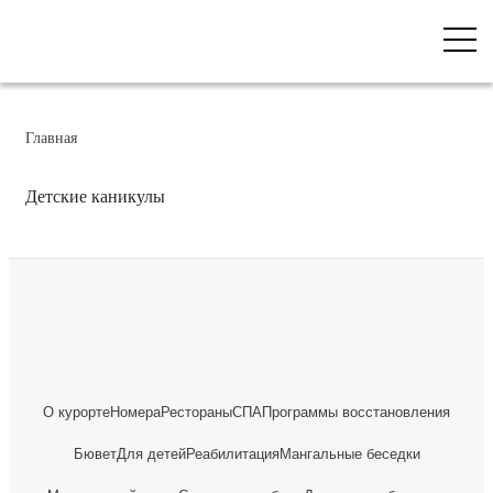
Главная
Детские каникулы
О курорте
Номера
Рестораны
СПА
Программы восстановления
Бювет
Для детей
Реабилитация
Мангальные беседки