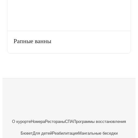
Рапные ванны
О курорте
Номера
Рестораны
СПА
Программы восстановления
Бювет
Для детей
Реабилитация
Мангальные беседки