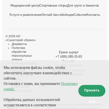
Медицинский центр
Спортивные сборы
Для групп и банкетов
Услуги и развлечения
Летний бассейн
Акции
События
Контакты
© 2026 АО
«Санаторий «Ерино»
Документы
Политика
обработки
Ерино курорт
персональных
+7 (495) 085-25-93
данных
Бассейн
Пользовательское
+7 (495) 085-02-64
Мы используем файлы cookie, чтобы
соглашение
Для групп и банкетов
Политика
обеспечить наилучшее взаимодействие с
+7 (495) 489-02-99
использования
сайтом.
Cookie
Раскрытие
Оставаясь с нами, вы принимаете
Политику
информации
cookie.
Принять
Оплата картой
Обработка данных пользователей
все
осуществляется в соответствии
Все материалы и цены, размещенные на сайте,
носят справочный характер и не являются