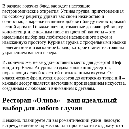
В разделе горячих блюд вас ждут настоящие
гастрономические открытия. Утиная грудка, приготовленная
по особому рецепту, удивит вас своей нежностью и
сочностью, а варенье из шишек добавит блюду неповторимый
лесной аромат. Говяжьи щечки, томленые до таяющей во рту
консистенции, с нежным пюре из цветной капусты – это
идеальный выбор для любителей насыщенного вкуса и
изысканную простоту. Куриная грудка с трюфельными ньокки
– элегантное и изысканное блюдо, которое станет настоящим
украшением вашего вечера.
И, конечно же, не забудьте оставить место для десерта! Шеф-
кондитер Елена Анурина создала коллекцию десертов,
поражающих своей красотой и изысканным вкусом. От
классических французских десертов до авторских творений –
каждый десерт является настоящим произведением искусства,
созданным с любовью и вниманием к деталям.
Ресторан «Олива» – ваш идеальный
выбор для любого случая
Неважно, планируете ли вы романтический ужин, деловую
встречу, семейное торжество или просто хотите отдохнуть от