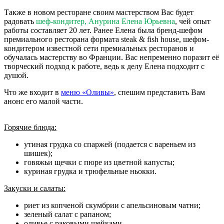
Также в новом ресторане своим мастерством Вас будет
радовать
шеф-кондитер, Анурина Елена Юрьевна
, чей опыт
работы составляет 20 лет. Ранее Елена была бренд-шефом
премиального ресторана формата steak & fish house, шефом-
кондитером известной сети премиальных ресторанов и
обучалась мастерству во Франции. Вас непременно поразит её
творческий подход к работе, ведь к делу Елена подходит с
душой.
Что же входит в
меню «Оливы»
, спешим представить Вам
анонс его малой части.
Горячие блюда:
утиная грудка со спаржей (подается с вареньем из
шишек);
говяжьи щечки с пюре из цветной капусты;
куриная грудка и трюфельные ньокки.
Закуски и салаты:
риет из копченой скумбрии с апельсиновым чатни;
зеленый салат с рапаном;
оливье с раковыми шейками.