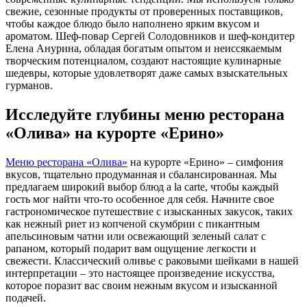
свежие, сезонные продукты от проверенных поставщиков,
чтобы каждое блюдо было наполнено ярким вкусом и
ароматом. Шеф-повар Сергей Солодовников и шеф-кондитер
Елена Анурина, обладая богатым опытом и неиссякаемым
творческим потенциалом, создают настоящие кулинарные
шедевры, которые удовлетворят даже самых взыскательных
гурманов.
Исследуйте глубины меню ресторана
«Олива» на курорте «Ерино»
Меню ресторана «Олива»
на курорте «Ерино» – симфония
вкусов, тщательно продуманная и сбалансированная. Мы
предлагаем широкий выбор блюд a la carte, чтобы каждый
гость мог найти что-то особенное для себя. Начните свое
гастрономическое путешествие с изысканных закусок, таких
как нежный риет из копченой скумбрии с пикантным
апельсиновым чатни или освежающий зеленый салат с
рапаном, который подарит вам ощущение легкости и
свежести. Классический оливье с раковыми шейками в нашей
интерпретации – это настоящее произведение искусства,
которое поразит вас своим нежным вкусом и изысканной
подачей.