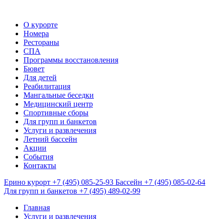
О курорте
Номера
Рестораны
СПА
Программы восстановления
Бювет
Для детей
Реабилитация
Мангальные беседки
Медицинский центр
Спортивные сборы
Для групп и банкетов
Услуги и развлечения
Летний бассейн
Акции
События
Контакты
Ерино курорт
+7 (495) 085-25-93
Бассейн
+7 (495) 085-02-64
Для групп и банкетов
+7 (495) 489-02-99
Главная
Услуги и развлечения