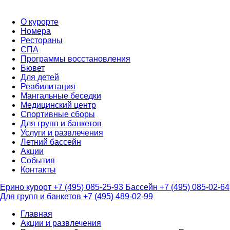
О курорте
Номера
Рестораны
СПА
Программы восстановления
Бювет
Для детей
Реабилитация
Мангальные беседки
Медицинский центр
Спортивные сборы
Для групп и банкетов
Услуги и развлечения
Летний бассейн
Акции
События
Контакты
Ерино курорт
+7 (495) 085-25-93
Бассейн
+7 (495) 085-02-64
Для групп и банкетов
+7 (495) 489-02-99
Главная
Акции и развлечения