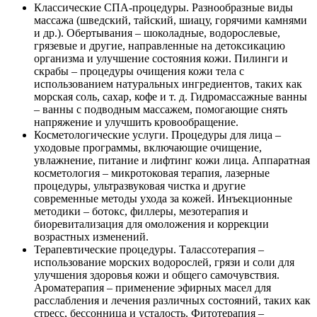
Классические СПА-процедуры. Разнообразные виды
массажа (шведский, тайский, шиацу, горячими камнями
и др.). Обертывания – шоколадные, водорослевые,
грязевые и другие, направленные на детоксикацию
организма и улучшение состояния кожи. Пилинги и
скрабы – процедуры очищения кожи тела с
использованием натуральных ингредиентов, таких как
морская соль, сахар, кофе и т. д. Гидромассажные ванны
– ванны с подводным массажем, помогающие снять
напряжение и улучшить кровообращение.
Косметологические услуги. Процедуры для лица –
уходовые программы, включающие очищение,
увлажнение, питание и лифтинг кожи лица. Аппаратная
косметология – микротоковая терапия, лазерные
процедуры, ультразвуковая чистка и другие
современные методы ухода за кожей. Инъекционные
методики – ботокс, филлеры, мезотерапия и
биоревитализация для омоложения и коррекции
возрастных изменений.
Терапевтические процедуры. Талассотерапия –
использование морских водорослей, грязи и соли для
улучшения здоровья кожи и общего самочувствия.
Ароматерапия – применение эфирных масел для
расслабления и лечения различных состояний, таких как
стресс, бессонница и усталость. Фитотерапия –