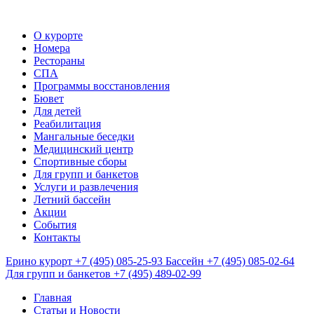
О курорте
Номера
Рестораны
СПА
Программы восстановления
Бювет
Для детей
Реабилитация
Мангальные беседки
Медицинский центр
Спортивные сборы
Для групп и банкетов
Услуги и развлечения
Летний бассейн
Акции
События
Контакты
Ерино курорт
+7 (495) 085-25-93
Бассейн
+7 (495) 085-02-64
Для групп и банкетов
+7 (495) 489-02-99
Главная
Статьи и Новости